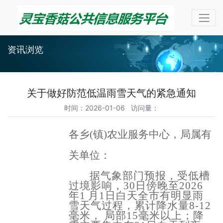
资讯浏览
关于做好防范低温雨雪天气的紧急通知
时间：2026-01-06 访问量：
各乡
(镇)农业服务中心，局属有
关单位：
据气象部门预报，受低槽
过境影响，
30日傍晚至2026
年1
月
1日白天全市有明显雨
雪天气过程，累计降水量8-12
毫米，
局部
15毫米以上；降