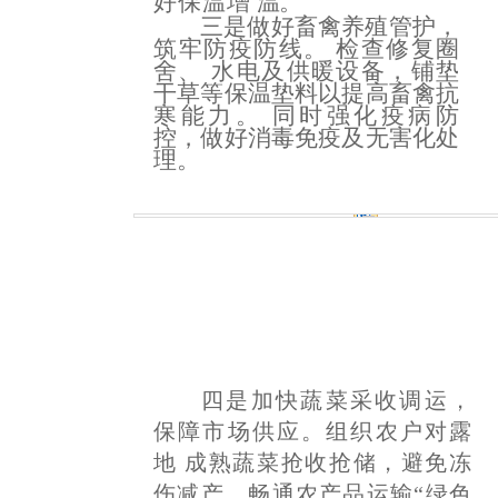
好保温增
温。
三是做好畜禽养殖管护，
筑牢防疫防线。
检查修复圈
舍、
水电及供暖设备，铺垫
干草等保温垫料以提高畜禽抗
寒能力。
同时强化疫病防
控，做好消毒免疫及无害化处
理。
四是加快蔬菜采收调运，
保障市场供应
。组织农户对露
地
成熟蔬菜抢收抢储，避免冻
伤减产。畅通农产品运输
“绿色