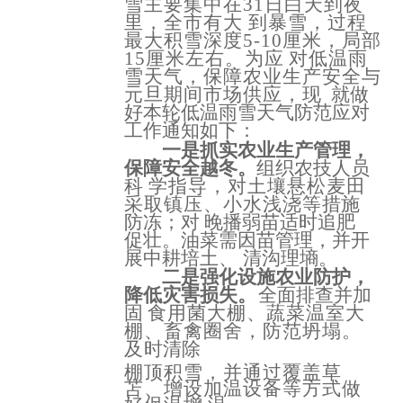
雪主要集中在31日白天到夜
里，全市有大
到暴雪，过程
最大积雪深度
5-10厘米，局部
15厘米左右。为应
对低温雨
雪天气，保障农业生产安全与
元旦期间市场供应，现
就做
好本轮低温雨雪天气防范应对
工作通知如下：
一是抓实农业生产管理，
保障安全越冬
。
组织农技人员
科
学指导，对土壤悬松麦田
采取镇压、小水浅浇等
措施
防冻；对
晚播弱苗适时追肥
促壮。油菜需因苗管理，并开
展中耕培土、
清沟理墒。
二是强化设施农业防护，
降低灾害损失。
全面排
查并加
固
食用菌大棚、蔬菜温室大
棚、畜禽圈舍，防范坍塌。
及
时清除
棚顶积雪，并通过覆盖草
苫、增设加温设备等方式做